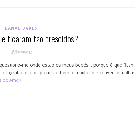
BANALIDADES
ue ficaram tão crescidos?
2 Comments
e questiono-me onde estão os meus bebés… porque é que ficam
, fotografados por quem tão bem os conhece e convence a olhar
s de Amor
!