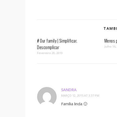
TAMBÉ
# Our family | Simplificar.
Menos p
Descomplicar
Julho 16,
Fevereiro 20, 2019
SANDRA
MARÇO 12, 2015 AT 3:37 PM
Família linda 🙂