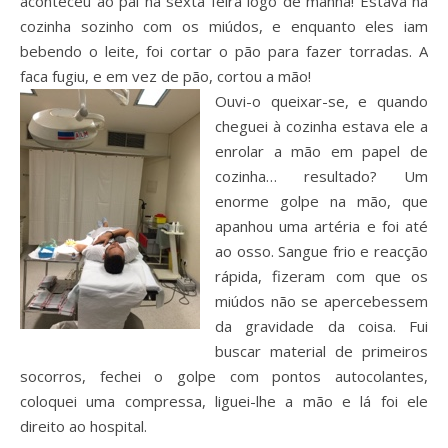
aconteceu ao pai na sexta feira logo de manhã! Estava na
cozinha sozinho com os miúdos, e enquanto eles iam
bebendo o leite, foi cortar o pão para fazer torradas. A
faca fugiu, e em vez de pão, cortou a mão!
Ouvi-o queixar-se, e quando
cheguei à cozinha estava ele a
enrolar a mão em papel de
cozinha… resultado? Um
enorme golpe na mão, que
apanhou uma artéria e foi até
ao osso. Sangue frio e reacção
rápida, fizeram com que os
miúdos não se apercebessem
da gravidade da coisa. Fui
buscar material de primeiros
socorros, fechei o golpe com pontos autocolantes,
coloquei uma compressa, liguei-lhe a mão e lá foi ele
direito ao hospital.