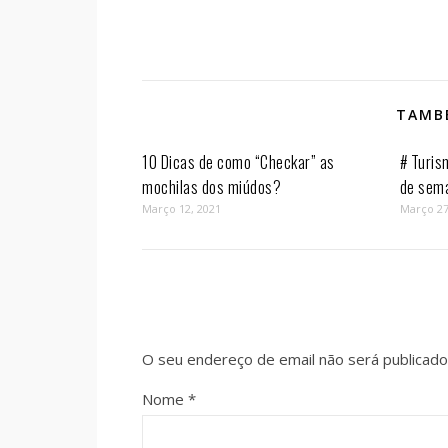
TAMBÉ
10 Dicas de como “Checkar” as
# Turis
mochilas dos miúdos?
de sem
Março 12, 2021
Março 27
O seu endereço de email não será publicado
Nome
*