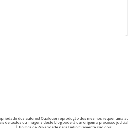
opriedade dos autores! Qualquer reprodução dos mesmos requer uma auto
is de textos ou imagens deste blog poderá dar origem a processo judicia
Política de Privacidade para Definitivamente são dois!