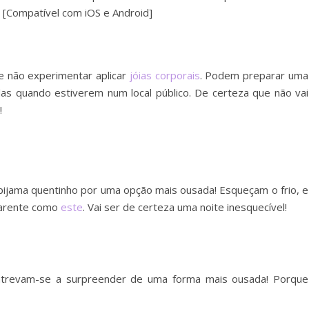
[
Compatível com iOS e Android]
e não experimentar aplicar
jóias corporais
. Podem preparar uma
das quando estiverem num local público. De certeza que não vai
!
 pijama quentinho por uma opção mais ousada! Esqueçam o frio, e
parente como
este
. Vai ser de certeza uma noite inesquecível!
atrevam-se a surpreender de uma forma mais ousada! Porque