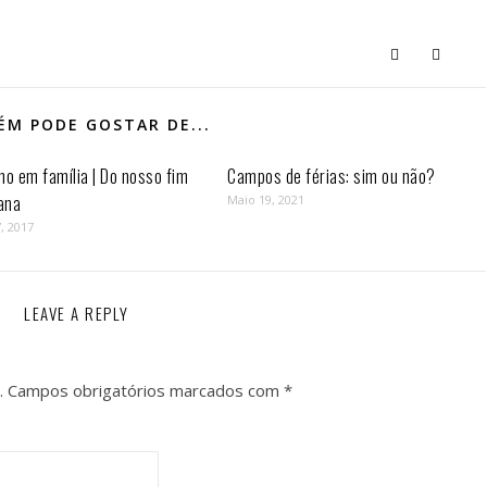
M PODE GOSTAR DE...
mo em família | Do nosso fim
Campos de férias: sim ou não?
ana
Maio 19, 2021
, 2017
LEAVE A REPLY
.
Campos obrigatórios marcados com
*