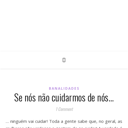
BANALIDADES
Se nós não cuidarmos de nós…
1 Comment
… ninguém vai cuidar! Toda a gente sabe que, no geral, as