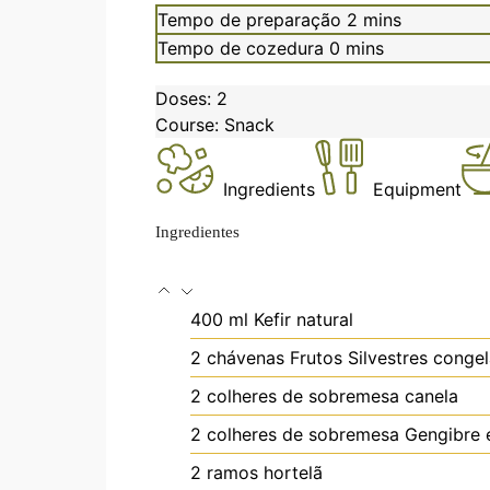
minutes
Tempo de preparação
2
mins
minutes
Tempo de cozedura
0
mins
Doses:
2
Course:
Snack
Ingredients
Equipment
Ingredientes
400
ml
Kefir natural
2
chávenas
Frutos Silvestres conge
2
colheres de sobremesa
canela
2
colheres de sobremesa
Gengibre
2
ramos
hortelã