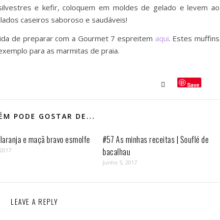
silvestres e kefir, coloquem em moldes de gelado e levem ao
lados caseiros saboroso e saudáveis!
pida de preparar com a Gourmet 7 espreitem
aqui
. Estes muffins
exemplo para as marmitas de praia.
Save
M PODE GOSTAR DE...
 laranja e maçã bravo esmolfe
#57 As minhas receitas | Souflé de
bacalhau
 2017
Junho 5, 2017
LEAVE A REPLY