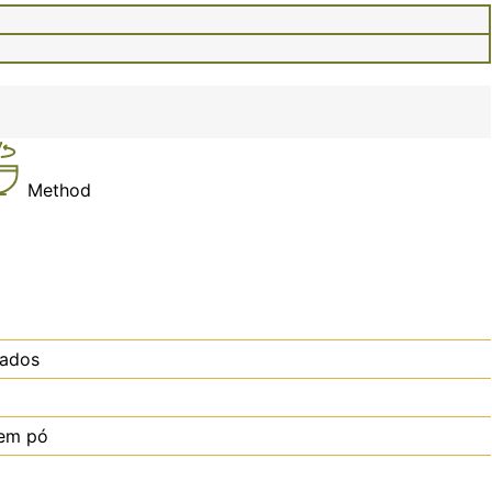
Method
lados
 em pó