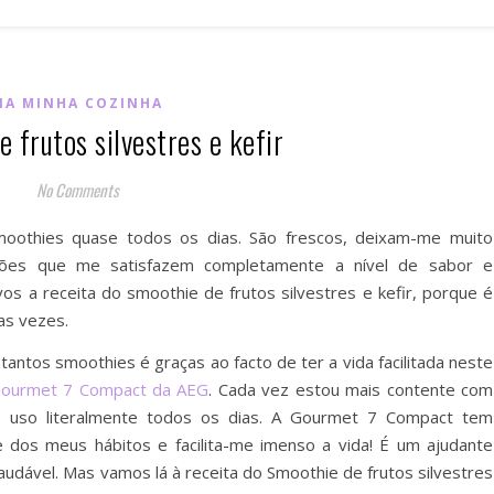
NA MINHA COZINHA
 frutos silvestres e kefir
No Comments
moothies quase todos os dias. São frescos, deixam-me muito
ções que me satisfazem completamente a nível de sabor e
vos a receita do smoothie de frutos silvestres e kefir, porque é
as vezes.
tantos smoothies é graças ao facto de ter a vida facilitada neste
 Gourmet 7 Compact da AEG
. Cada vez estou mais contente com
 uso literalmente todos os dias. A Gourmet 7 Compact tem
 dos meus hábitos e facilita-me imenso a vida! É um ajudante
udável. Mas vamos lá à receita do Smoothie de frutos silvestres