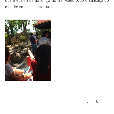
dos meus filhos ao longo do dia, valeu todo o cansaço do
mundo! Amanhã conto tudo!