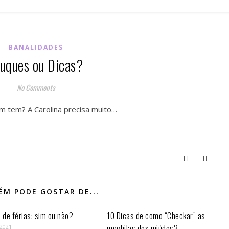
BANALIDADES
ruques ou Dicas?
No Comments
ém tem? A Carolina precisa muito…
M PODE GOSTAR DE...
de férias: sim ou não?
10 Dicas de como “Checkar” as
mochilas dos miúdos?
 2021