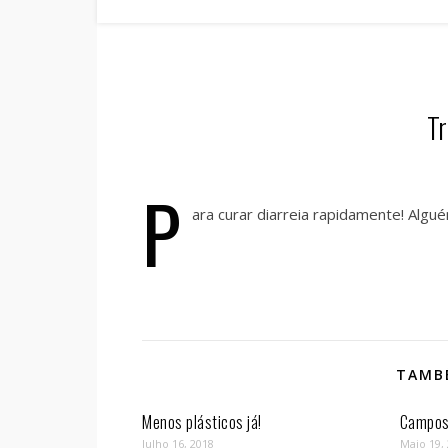
T
P
ara curar diarreia rapidamente! Algu
TAMBÉ
Menos plásticos já!
Campos 
Julho 16, 2018
Maio 19,