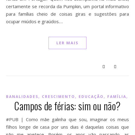
certamente se recorda da Pumpkin, um portal informativo
para famílias cheio de coisas giras e sugestões para
ocupar miúdos e graúdos.…
LER MAIS
,
,
,
,
BANALIDADES
CRESCIMENTO
EDUCAÇÃO
FAMÍLIA
M
Campos de férias: sim ou não?
#PUB | Como mãe galinha que sou, imaginar os meus
filhos longe de casa por uns dias é daquelas coisas que
não me apetece. Porém, os anos vão passando, as